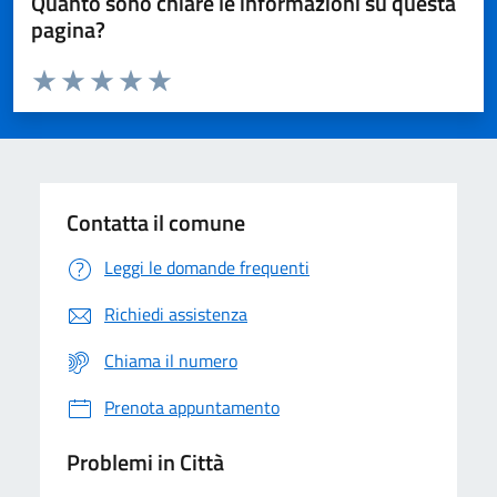
Quanto sono chiare le informazioni su questa
pagina?
Valuta da 1 a 5 stelle la pagina
Domanda
Valuta 1 stelle su 5
Valuta 2 stelle su 5
Valuta 3 stelle su 5
Valuta 4 stelle su 5
Valuta 5 stelle su 5
Contatta il comune
Leggi le domande frequenti
Richiedi assistenza
Chiama il numero
Prenota appuntamento
Problemi in Città