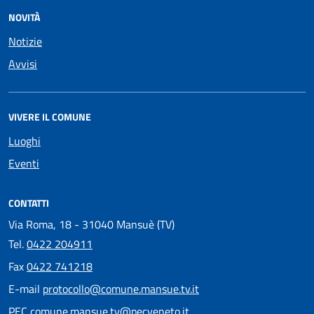
NOVITÀ
Notizie
Avvisi
VIVERE IL COMUNE
Luoghi
Eventi
CONTATTI
Via Roma, 18 - 31040 Mansuè (TV)
Tel.
0422 204911
Fax
0422 741218
E-mail
protocollo@comune.mansue.tv.it
PEC
comune.mansue.tv@pecveneto.it