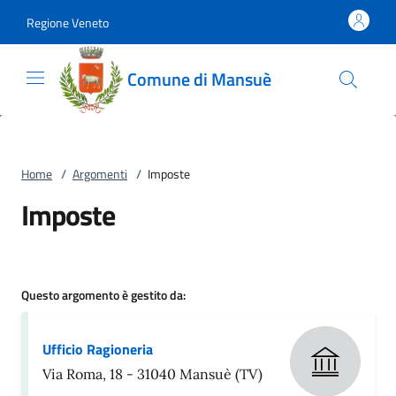
Vai al contenuto
accedi al menu
footer.enter
Regione Veneto
Comune di Mansuè
Home
/
Argomenti
/
Imposte
Imposte
Questo argomento è gestito da:
Ufficio Ragioneria
Via Roma, 18 - 31040 Mansuè (TV)