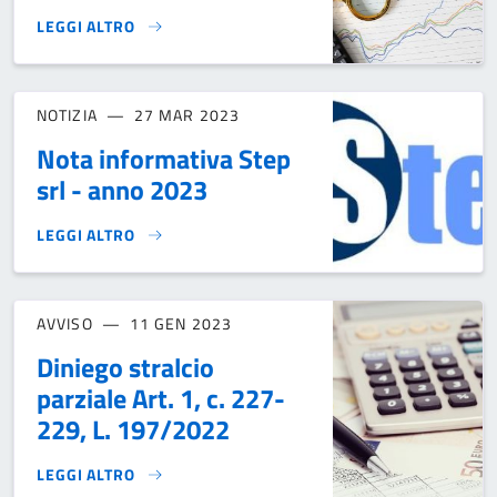
LEGGI ALTRO
INFORMATIVA IMU 2026}
NOTIZIA
27 MAR 2023
Nota informativa Step
srl - anno 2023
LEGGI ALTRO
NOTA INFORMATIVA STEP SRL - ANNO 2023}
AVVISO
11 GEN 2023
Diniego stralcio
parziale Art. 1, c. 227-
229, L. 197/2022
LEGGI ALTRO
DINIEGO STRALCIO PARZIALE ART. 1, C. 227-229, L. 197/20