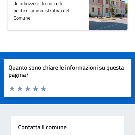
di indirizzo e di controllo
politico-amministrativo del
Comune.
Quanto sono chiare le informazioni su questa
pagina?
Valuta da 1 a 5 stelle la pagina
Domanda
Valuta 1 stelle su 5
Valuta 2 stelle su 5
Valuta 3 stelle su 5
Valuta 4 stelle su 5
Valuta 5 stelle su 5
Contatta il comune