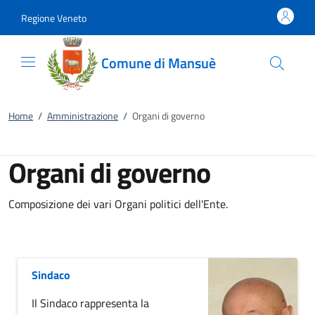
Vai al contenuto
accedi al menu
footer.enter
Regione Veneto
Comune di Mansuè
Home
/
Amministrazione
/
Organi di governo
Organi di governo
Composizione dei vari Organi politici dell'Ente.
Sindaco
Il Sindaco rappresenta la