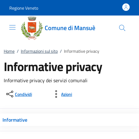
Vai al contenuto
accedi al menu
footer.enter
Regione Veneto
Comune di Mansuè
Home
/
Informazioni sul sito
/
Informative privacy
Informative privacy
Informative privacy dei servizi comunali
Condividi
Azioni
Informative