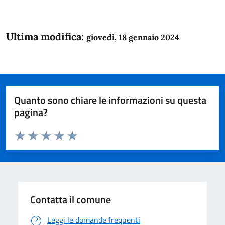
Ultima modifica:
giovedì, 18 gennaio 2024
Quanto sono chiare le informazioni su questa
pagina?
Valuta da 1 a 5 stelle la pagina
Domanda
Valuta 1 stelle su 5
Valuta 2 stelle su 5
Valuta 3 stelle su 5
Valuta 4 stelle su 5
Valuta 5 stelle su 5
Contatta il comune
Leggi le domande frequenti