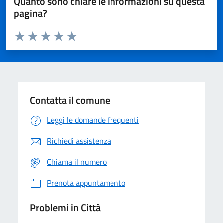
Quanto sono chiare le informazioni su questa
pagina?
Valuta da 1 a 5 stelle la pagina
Domanda
Valuta 1 stelle su 5
Valuta 2 stelle su 5
Valuta 3 stelle su 5
Valuta 4 stelle su 5
Valuta 5 stelle su 5
Contatta il comune
Leggi le domande frequenti
Richiedi assistenza
Chiama il numero
Prenota appuntamento
Problemi in Città