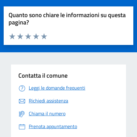
Quanto sono chiare le informazioni su questa
pagina?
Valuta da 1 a 5 stelle la pagina
Domanda
Valuta 1 stelle su 5
Valuta 2 stelle su 5
Valuta 3 stelle su 5
Valuta 4 stelle su 5
Valuta 5 stelle su 5
Contatta il comune
Leggi le domande frequenti
Richiedi assistenza
Chiama il numero
Prenota appuntamento