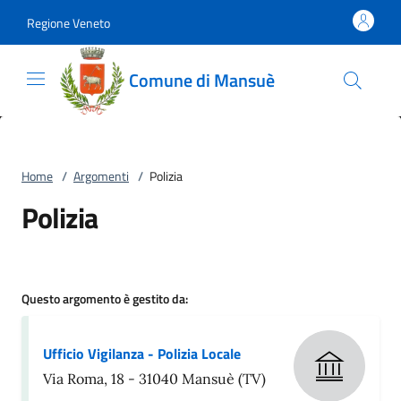
Vai al contenuto
accedi al menu
footer.enter
Regione Veneto
Comune di Mansuè
Home
/
Argomenti
/
Polizia
Polizia
Questo argomento è gestito da:
Ufficio Vigilanza - Polizia Locale
Via Roma, 18 - 31040 Mansuè (TV)