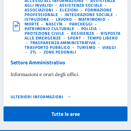
ACCESSO ALL'INFORMAZIONE
-
ASSISTENZA
AGLI INVALIDI
-
ASSISTENZA SOCIALE
-
ASSOCIAZIONI
-
ELEZIONI
-
FORMAZIONE
PROFESSIONALE
-
INTEGRAZIONE SOCIALE
-
ISTRUZIONE
-
LAVORO
-
MATRIMONIO
-
MORTE
-
NASCITA
-
PARCHEGGI
-
PATRIMONIO CULTURALE
-
POLIZIA
-
PROTEZIONE CIVILE
-
RESIDENZA
-
RISPOSTA
ALLE EMERGENZE
-
SPORT
-
TEMPO LIBERO
-
TRASPARENZA AMMINISTRATIVA
-
TRASPORTO PUBBLICO
-
TURISMO
-
VIAGGI
-
ZTL
-
ZONE PEDONALI
Settore Amministrativo
Informazioni e orari degli uffici.
ULTERIORI INFORMAZIONI
SETTORE AMMINISTRATIVO}
Tutte le aree