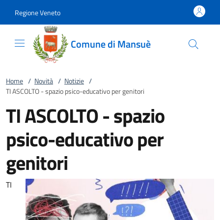
Vai al contenuto
accedi al menu
footer.enter
Regione Veneto
Comune di Mansuè
Home
/
Novità
/
Notizie
/
TI ASCOLTO - spazio psico-educativo per genitori
TI ASCOLTO - spazio
psico-educativo per
genitori
TI