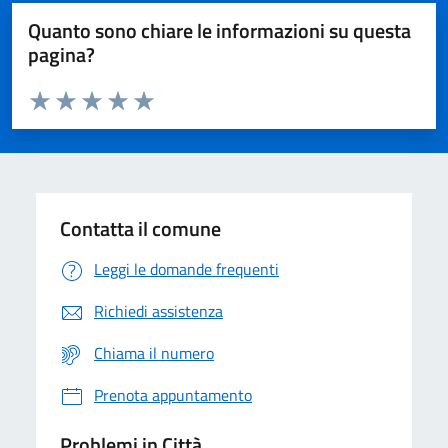
Quanto sono chiare le informazioni su questa
pagina?
Valuta da 1 a 5 stelle la pagina
Domanda
Valuta 1 stelle su 5
Valuta 2 stelle su 5
Valuta 3 stelle su 5
Valuta 4 stelle su 5
Valuta 5 stelle su 5
Contatta il comune
Leggi le domande frequenti
Richiedi assistenza
Chiama il numero
Prenota appuntamento
Problemi in Città