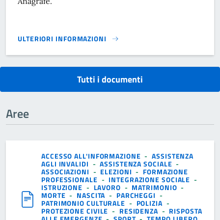
Anagrafe.
ULTERIORI INFORMAZIONI
PRIVACY UFFICIO ANAGRAFE}
Tutti i documenti
Aree
ACCESSO ALL'INFORMAZIONE
-
ASSISTENZA
AGLI INVALIDI
-
ASSISTENZA SOCIALE
-
ASSOCIAZIONI
-
ELEZIONI
-
FORMAZIONE
PROFESSIONALE
-
INTEGRAZIONE SOCIALE
-
ISTRUZIONE
-
LAVORO
-
MATRIMONIO
-
MORTE
-
NASCITA
-
PARCHEGGI
-
PATRIMONIO CULTURALE
-
POLIZIA
-
PROTEZIONE CIVILE
-
RESIDENZA
-
RISPOSTA
ALLE EMERGENZE
-
SPORT
-
TEMPO LIBERO