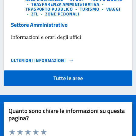
-
TRASPARENZA AMMINISTRATIVA
-
TRASPORTO PUBBLICO
-
TURISMO
-
VIAGGI
-
ZTL
-
ZONE PEDONALI
Settore Amministrativo
Informazioni e orari degli uffici.
ULTERIORI INFORMAZIONI
SETTORE AMMINISTRATIVO}
Tutte le aree
Quanto sono chiare le informazioni su questa
pagina?
Valuta da 1 a 5 stelle la pagina
Domanda