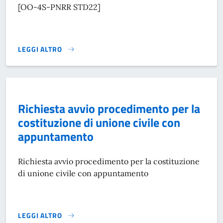
[OO-4S-PNRR STD22]
LEGGI ALTRO
RICHIEDERE UNA PUBBLICAZIONE DI MATRIMONIO}
Richiesta avvio procedimento per la
costituzione di unione civile con
appuntamento
Richiesta avvio procedimento per la costituzione
di unione civile con appuntamento
LEGGI ALTRO
RICHIESTA AVVIO PROCEDIMENTO PER LA COSTITUZIONE D