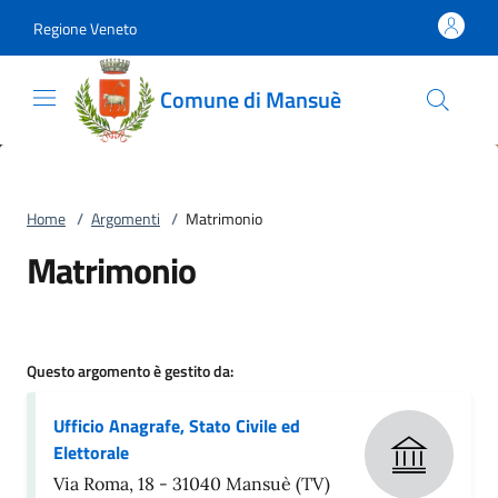
Vai al contenuto
accedi al menu
footer.enter
Regione Veneto
Comune di Mansuè
Home
/
Argomenti
/
Matrimonio
Matrimonio
Questo argomento è gestito da:
Ufficio Anagrafe, Stato Civile ed
Elettorale
Via Roma, 18 - 31040 Mansuè (TV)